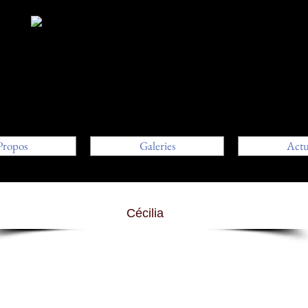
Propos
Galeries
Act
Cécilia