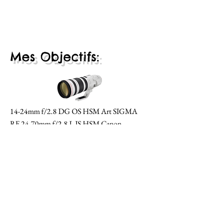
Mes Objectifs:
14-24mm f/2.8 DG OS HSM Art SIGMA
RF 24-7
0mm f/2.8 L IS HSM Canon
RF 70-200mm f/2.8 L IS II USM CANON
105mm f/2.8 Macro EX DG OS HSM
SIGMA
EF 100-400mm f/4.5-5.6 L IS USM CANON
150-600mm f/5-6.3 DG OS HSM
Contemporary SIGMA
RF 85mm f/1.2L USM CANON
50mm f/1.4 DG HSM Art SIGMA