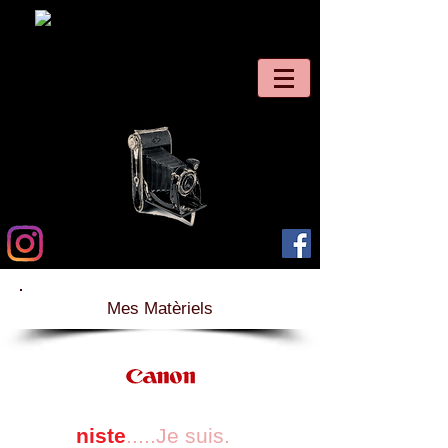
Mes Matèriels
niste
.....Je suis.