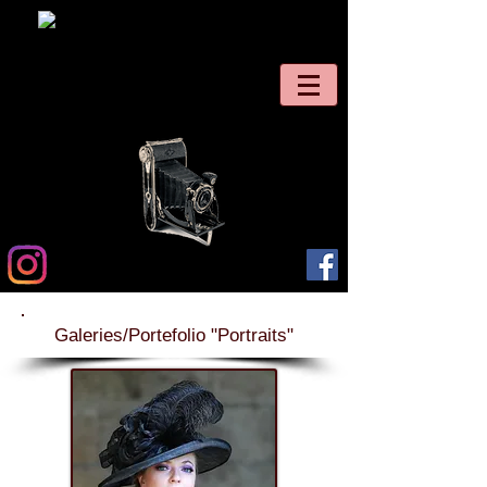
Galeries/Portefolio "Portraits"